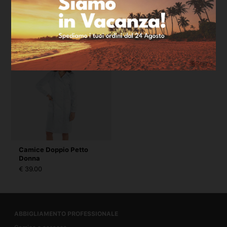
Camice Marco Cotone
Camice Doppio Petto
Uomo
€ 32.00
€ 39.00
Camice Doppio Petto
Donna
€ 39.00
ABBIGLIAMENTO PROFESSIONALE