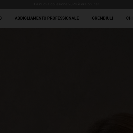
Spedizione gratuita sopra €299 + iva
Divise da lavoro antimacchia: comfort, resistenza e d
O
ABBIGLIAMENTO PROFESSIONALE
GREMBIULI
CHI