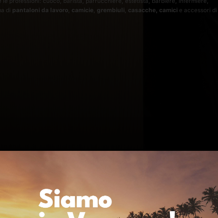
 le professioni: cuoco, barista, parrucchiere, estetista, barbiere, infermiere,
ma di
pantaloni da lavoro
,
camicie
,
grembiuli
,
casacche, camici
e accessori di