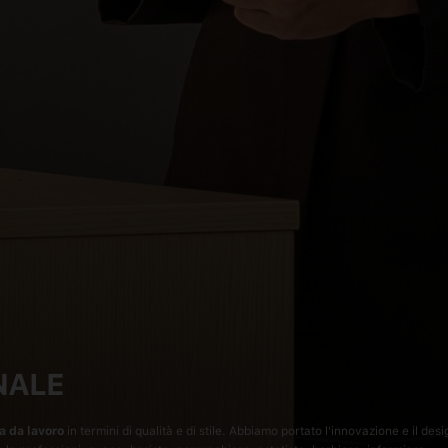
NALE
sa da lavoro
in termini di qualità e di stile. Abbiamo portato l'innovazione e il desi