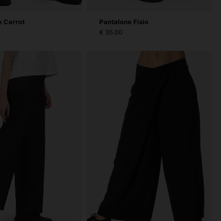
e Carrot
Pantalone Fisio
€ 35.00