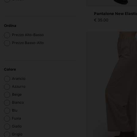
Pantalone New Elasti
€ 35.00
Ordina
Prezzo Alto-Basso
Prezzo Basso-Alto
Colore
Arancio
Azzurro
Beige
Bianco
Blu
Fuxia
Giallo
Grigio