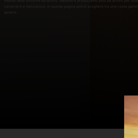
mondo delle uniformi da lavoro. Ideiamo e produciamo abiti da lavoro per tutte
cameriere e meccanico. In questa pagina potrai scegliere tra una vasta gam
genere.