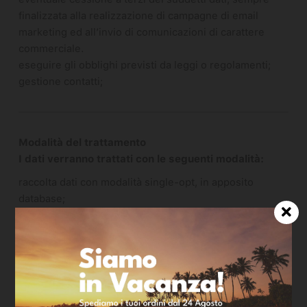
finalizzata alla realizzazione di campagne di email
marketing ed all’invio di comunicazioni di carattere
commerciale.
eseguire gli obblighi previsti da leggi o regolamenti;
gestione contatti;
Modalità del trattamento
I dati verranno trattati con le seguenti modalità:
raccolta dati con modalità single-opt, in apposito
database;
registrazione ed elaborazione su supporto cartaceo e/o
magnetico;
organizzazione degli archivi in forma prevalentemente
automatizzata, ai sensi del Disciplinare Tecnico in
materia di misure minime di sicurezza, Allegato B del
Codice della Privacy.