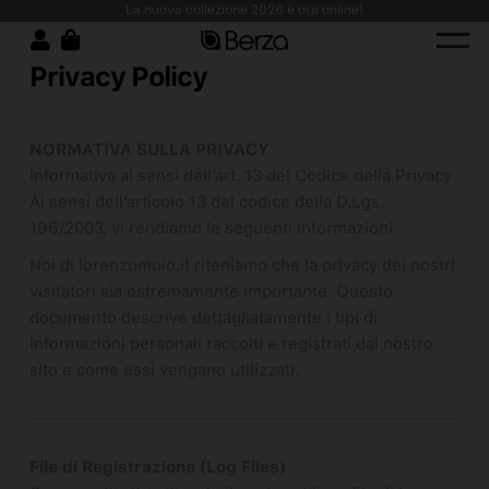
se da lavoro antimacchia: comfort, resistenza e design moderno!
La nuova collezione 2026 è ora online!
Privacy Policy
NORMATIVA SULLA PRIVACY
Informativa ai sensi dell’art. 13 del Codice della Privacy
Ai sensi dell’articolo 13 del codice della D.Lgs.
196/2003, vi rendiamo le seguenti informazioni.
Noi di lorenzomoio.it riteniamo che la privacy dei nostri
visitatori sia estremamente importante. Questo
documento descrive dettagliatamente i tipi di
informazioni personali raccolti e registrati dal nostro
sito e come essi vengano utilizzati.
File di Registrazione (Log Files)