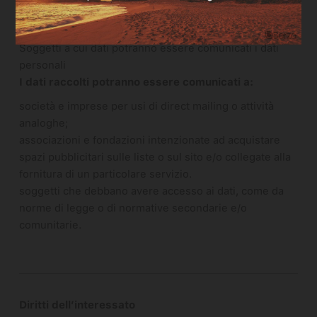
Natura obbligatoria
Tutti i dati richiesti sono obbligatori.
Soggetti a cui dati potranno essere comunicati i dati
personali
I dati raccolti potranno essere comunicati a:
società e imprese per usi di direct mailing o attività
analoghe;
associazioni e fondazioni intenzionate ad acquistare
spazi pubblicitari sulle liste o sul sito e/o collegate alla
fornitura di un particolare servizio.
soggetti che debbano avere accesso ai dati, come da
norme di legge o di normative secondarie e/o
comunitarie.
Diritti dell’interessato