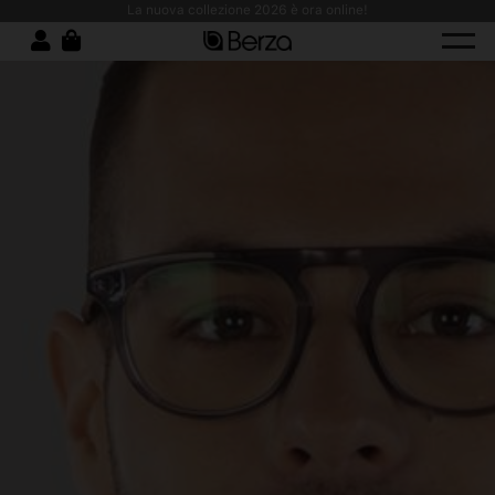
o antimacchia: comfort, resistenza e design moderno!
La nuova collezione 2026 è ora online!