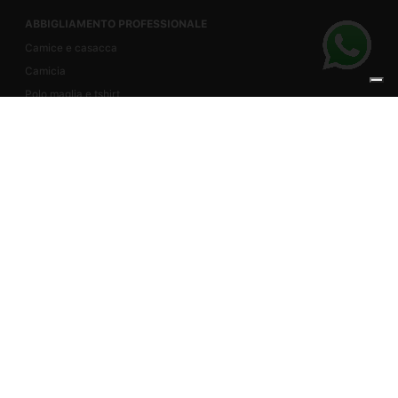
ABBIGLIAMENTO PROFESSIONALE
Camice e casacca
Camicia
Polo maglia e tshirt
Cappello
Gilet da lavoro
Cravatta e papillon
Pantalone da lavoro e leggings
Scarpa da lavoro e zoccolo da lavoro
GREMBIULE
Grembiule con pettorina
Grembiule corto
Grembiule vestitino
DIVISA
Divisa cuoco