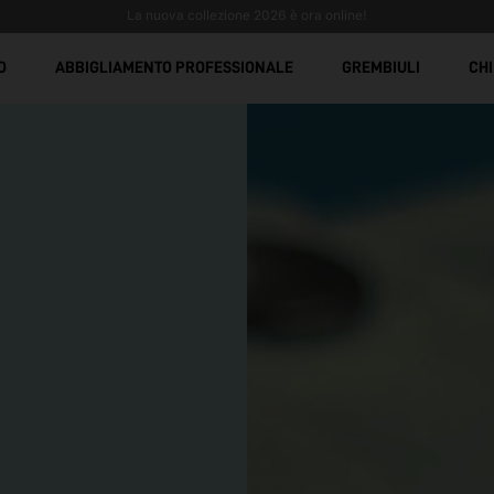
Spedizione gratuita sopra €299 + iva
Divise da lavoro antimacchia: comfort, resisten
O
ABBIGLIAMENTO PROFESSIONALE
GREMBIULI
CHI