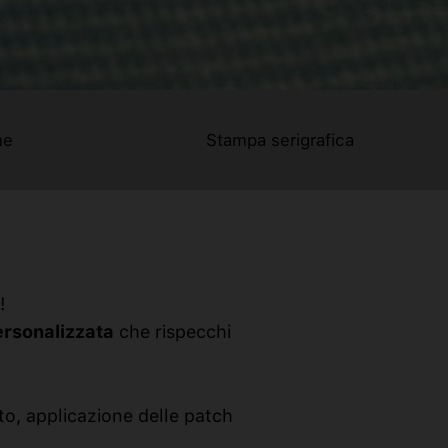
me
Stampa serigrafica
!
ersonalizzata
che rispecchi
to, applicazione delle patch