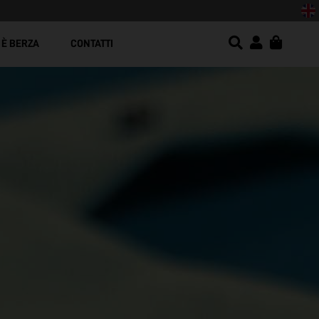
za e design moderno!
 È BERZA
CONTATTI