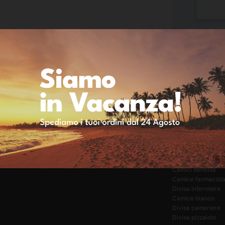
DIVISA
ALTRE DIVISE
a
Divisa cuoco
Grembiule estetist
Divisa estetista e parrucchiere
Grembiule ristoraz
Abbigliamento sanitario
Grembiule maestr
Divisa cuoco
Divisa pasticcere
Camici dentista
Camice farmacist
Divisa infermiere
Camice bianco
Divisa cameriere
Divisa pizzaiolo