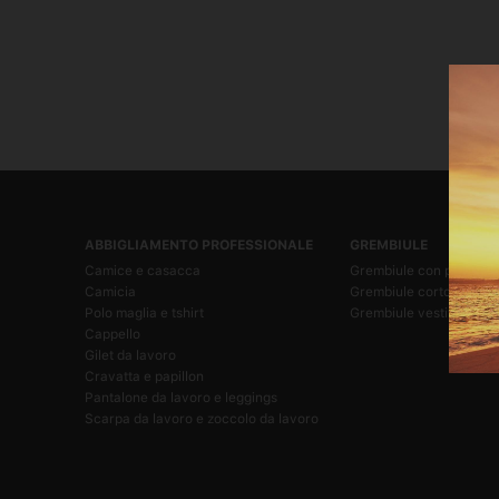
ABBIGLIAMENTO PROFESSIONALE
GREMBIULE
Camice e casacca
Grembiule con pettorin
Camicia
Grembiule corto
Polo maglia e tshirt
Grembiule vestitino
Cappello
Gilet da lavoro
Cravatta e papillon
Pantalone da lavoro e leggings
Scarpa da lavoro e zoccolo da lavoro