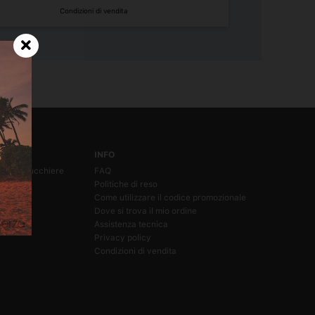
Condizioni di vendita
INFO
a e parrucchiere
FAQ
ione
Politiche di reso
a
Come utilizzare il codice promozionale
Dove si trova il mio ordine
Assistenza tecnica
Privacy policy
a
Condizioni di vendita