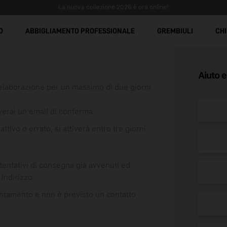
La nuova collezione 2026 è ora online!
O
ABBIGLIAMENTO PROFESSIONALE
GREMBIULI
CHI
Aiuto e
 elaborazione per un massimo di due giorni
verai un'email di conferma.
attivo o errato, si attiverà entro tre giorni
 tentativi di consegna già avvenuti ed
 indirizzo.
ntamento e non è previsto un contatto