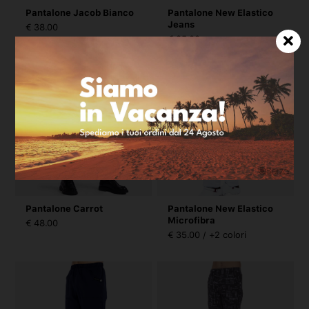
Pantalone Jacob Bianco
Pantalone New Elastico
Jeans
€ 38.00
€ 35.00
Pantalone Carrot
Pantalone New Elastico
Microfibra
€ 48.00
€ 35.00 / +2 colori