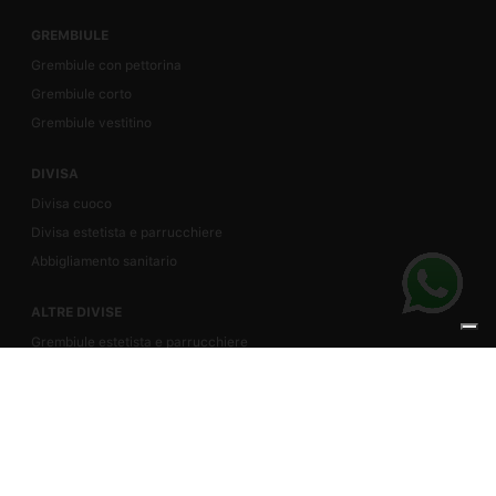
GREMBIULE
Grembiule con pettorina
Grembiule corto
Grembiule vestitino
DIVISA
Divisa cuoco
Divisa estetista e parrucchiere
Abbigliamento sanitario
ALTRE DIVISE
Grembiule estetista e parrucchiere
Grembiule ristorazione
Grembiule maestra
Divisa cuoco
Divisa pasticcere
Camici dentista