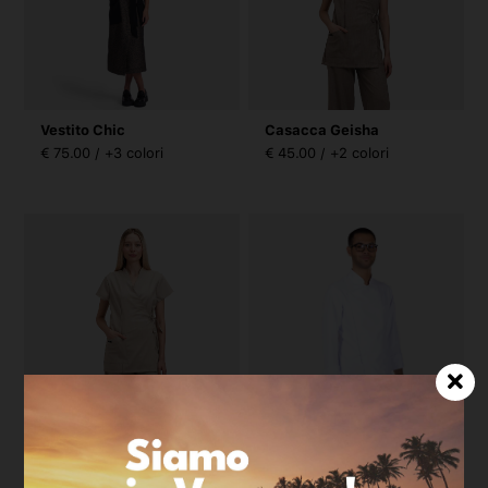
Vestito Chic
Casacca Geisha
€ 75.00 / +3 colori
€ 45.00 / +2 colori
Casacca Geisha
Giacca Boss Microfibra
€ 45.00 / +2 colori
€ 45.00 / +2 colori