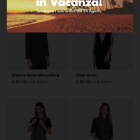
Giacca Boss Microfibra
Gilet Ariel
€ 45.00 / +2 colori
€ 55.00 / +2 colori