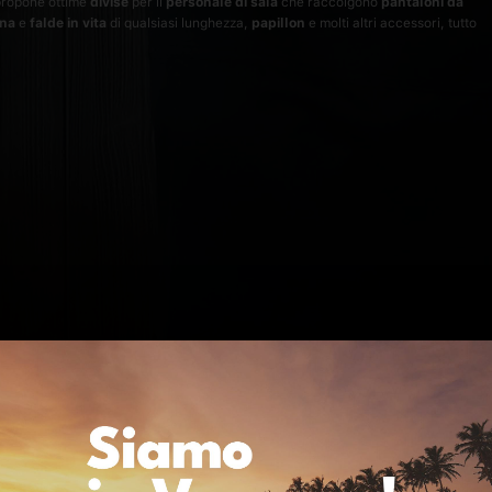
propone ottime
divise
per il
personale di sala
che raccolgono
pantaloni da
ina
e
falde in vita
di qualsiasi lunghezza,
papillon
e molti altri accessori, tutto