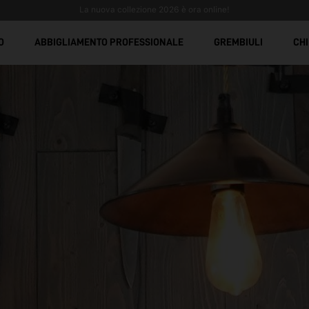
Spedizione gratuita sopra €299 + iva
Divise da lavoro antimacchia: comfort, 
O
ABBIGLIAMENTO PROFESSIONALE
GREMBIULI
CHI