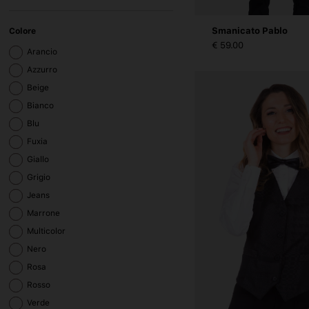
Smanicato Pablo
Colore
€ 59.00
Arancio
Azzurro
Beige
Bianco
Blu
Fuxia
Giallo
Grigio
Jeans
Marrone
Multicolor
Nero
Rosa
Rosso
Verde